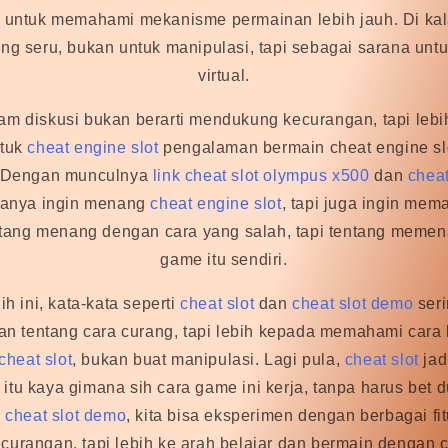
an untuk memahami mekanisme permainan lebih jauh. Di k
g seru, bukan untuk manipulasi, tapi sebagai sarana untuk
virtual.
am diskusi bukan berarti mendukung kecurangan, tapi lebih
ntuk
cheat engine slot
pengalaman bermain cheat engine slot. 
. Dengan munculnya
link cheat slot olympus x500
dan
cheat
k hanya ingin menang
cheat engine slot
, tapi juga ingin me
tentang menang dengan cara yang salah, tapi tentang me
game itu sendiri.
h ini, kata-kata seperti
cheat slot
dan
cheat slot demo
seri
n tentang cara curang, tapi lebih kepada memahami cara 
cheat slot
, bukan buat manipulasi. Lagi pula,
cheat slot
jad
itu kaya gimana sih cara game ini kerja, tanpa harus bet d
n
cheat slot demo
, kita bisa eksperimen dengan berbagai fit
urangan, tapi lebih ke arah belajar dan bermain dengan ca