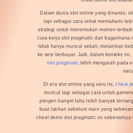
Dalam dunia slot online yang dinamis, is
tapi sebagai cara untuk memahami le
strategi untuk menemukan momen terbai
cara kerja slot pragmatic dan bagaimana
tidak hanya muncul sekali, melainkan be
ke sesi berbayar. Jadi, dalam konteks ini,
slot pragmatic
lebih mengarah pada e
mela
Di era slot online yang seru ini,
cheat p
muncul lagi sebagai cara untuk gamers
pengen banget tahu lebih banyak tentang 
buat latihan sebelum main yang sebena
cheat demo slot pragmatic ini sebenarny