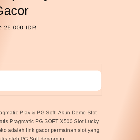
Gacor
egular
p 25.000 IDR
ice
agmatic Play & PG Soft: Akun Demo Slot
atis Pragmatic PG SOFT X500 Slot Lucky
ko adalah link gacor permainan slot yang
rilis oleh PG Soft dengan ju