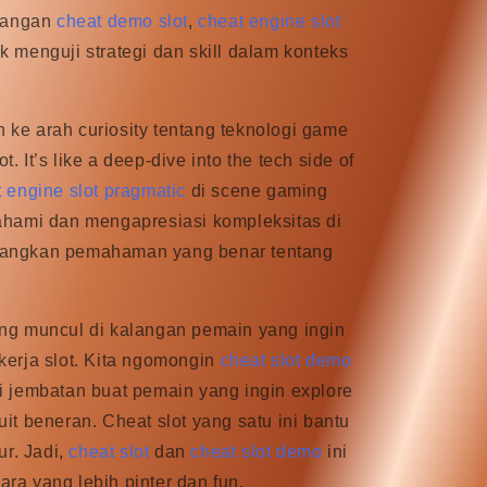
alangan
cheat demo slot
,
cheat engine slot
 menguji strategi dan skill dalam konteks
 ke arah curiosity tentang teknologi game
It’s like a deep-dive into the tech side of
 engine slot pragmatic
di scene gaming
mahami dan mengapresiasi kompleksitas di
menangkan pemahaman yang benar tentang
ng muncul di kalangan pemain yang ingin
kerja slot. Kita ngomongin
cheat slot demo
i jembatan buat pemain yang ingin explore
uit beneran. Cheat slot yang satu ini bantu
ur. Jadi,
cheat slot
dan
cheat slot demo
ini
ra yang lebih pinter dan fun.