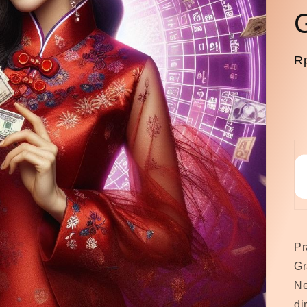
R
R
pr
Pr
Gr
Ne
di