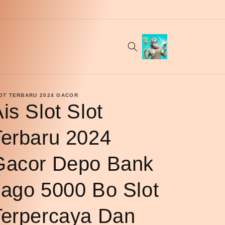
Cart
OT TERBARU 2024 GACOR
is Slot Slot
Terbaru 2024
Gacor Depo Bank
Jago 5000 Bo Slot
Terpercaya Dan