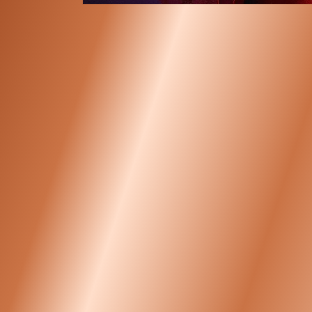
Open
media
1
in
modal