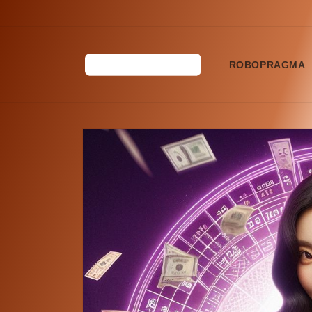
Skip to
content
ROBOPRAGMA
Skip to
product
information