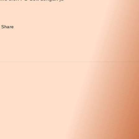
Share