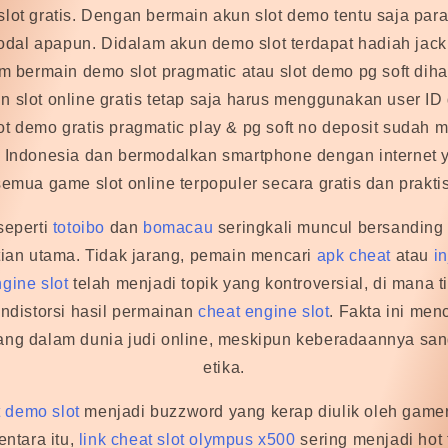
 slot gratis. Dengan bermain akun slot demo tentu saja p
dal apapun. Didalam akun demo slot terdapat hadiah jackp
 bermain demo slot pragmatic atau slot demo pg soft dih
n slot online gratis tetap saja harus menggunakan user I
slot demo gratis pragmatic play & pg soft no deposit sudah
a Indonesia dan bermodalkan smartphone dengan internet
semua game slot online terpopuler secara gratis dan praktis
seperti
totoibo
dan
bomacau
seringkali muncul bersanding
ian utama. Tidak jarang, pemain mencari
apk cheat
atau
in
gine slot
telah menjadi topik yang kontroversial, di mana t
endistorsi hasil permainan
cheat engine slot
. Fakta ini me
ang dalam dunia judi online, meskipun keberadaannya sang
etika.
 demo slot
menjadi buzzword yang kerap diulik oleh gamer 
ntara itu,
link cheat slot olympus x500
sering menjadi hot 