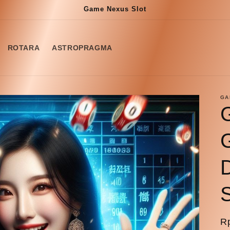
Game Nexus Slot
ROTARA
ASTROPRAGMA
GA
S
R
R