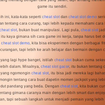
game itu sendiri.
h ini, kata-kata seperti
cheat slot
dan
cheat slot demo
seri
n tentang cara curang, tapi lebih kepada memahami cara 
cheat slot
, bukan buat manipulasi. Lagi pula,
cheat slot
jad
itu kaya gimana sih cara game ini kerja, tanpa harus bet d
n
cheat slot demo
, kita bisa eksperimen dengan berbagai fit
urangan, tapi lebih ke arah belajar dan bermain dengan ca
yang lagi hype banget, istilah
cheat slot
bukan cuma sekeda
lebih dalam. Misalnya,
cheat slot gacor
, itu bukan tentang 
da yang ngomongin
cheat slot
, itu bisa jadi mereka lagi bahas
ngomongin tentang cara buat dapetin momen jackpot yang le
sudut pandang yang beda. Dengan
cheat slot
, kita bukan cu
entang gimana caranya main dengan lebih smart dan enjoy.
an, tapi sebuah langkah untuk menjadi pemain yang lebih 