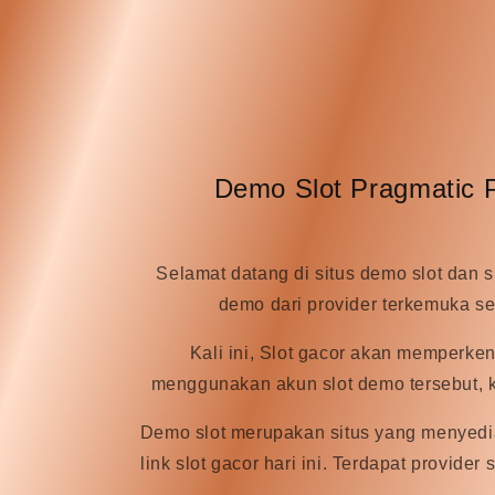
Demo Slot Pragmatic P
Selamat datang di situs demo slot dan 
demo dari provider terkemuka se
Kali ini, Slot gacor akan memperk
menggunakan akun slot demo tersebut, k
Demo slot merupakan situs yang menyediak
link slot gacor hari ini. Terdapat provide