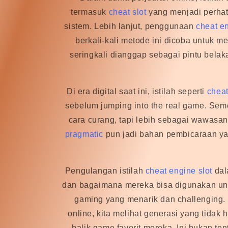
termasuk
cheat slot
yang menjadi perhat
sistem. Lebih lanjut, penggunaan
cheat en
berkali-kali metode ini dicoba untuk m
seringkali dianggap sebagai pintu belak
Di era digital saat ini, istilah seperti
cheat
sebelum jumping into the real game. Seme
cara curang, tapi lebih sebagai wawas
pragmatic
pun jadi bahan pembicaraan yan
Pengulangan istilah
cheat engine slot
dal
dan bagaimana mereka bisa digunakan u
gaming yang menarik dan challenging
online, kita melihat generasi yang tida
balik game favorit mereka. Ini bukan 