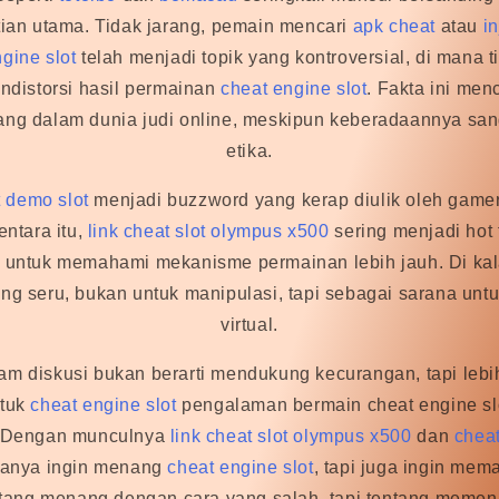
ian utama. Tidak jarang, pemain mencari
apk cheat
atau
in
gine slot
telah menjadi topik yang kontroversial, di mana t
endistorsi hasil permainan
cheat engine slot
. Fakta ini me
ang dalam dunia judi online, meskipun keberadaannya sang
etika.
 demo slot
menjadi buzzword yang kerap diulik oleh gamer 
ntara itu,
link cheat slot olympus x500
sering menjadi hot 
an untuk memahami mekanisme permainan lebih jauh. Di k
g seru, bukan untuk manipulasi, tapi sebagai sarana untuk
virtual.
am diskusi bukan berarti mendukung kecurangan, tapi lebih
ntuk
cheat engine slot
pengalaman bermain cheat engine slot. 
. Dengan munculnya
link cheat slot olympus x500
dan
cheat
k hanya ingin menang
cheat engine slot
, tapi juga ingin me
tentang menang dengan cara yang salah, tapi tentang me