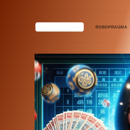
Skip to
content
ROBOPRAGMA
Skip to
product
information