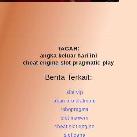
TAGAR:
angka keluar hari ini
cheat engine slot pragmatic play
Berita Terkait:
slot vip
akun pro platinum
robopragma
slot maxwin
cheat slot engine
slot dana